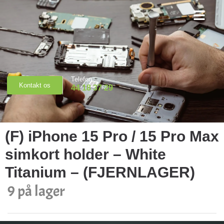
Priser & Booking
Telefon
Kontakt os
44 18 37 29
(F) iPhone 15 Pro / 15 Pro Max
simkort holder – White
Titanium – (FJERNLAGER)
9 på lager