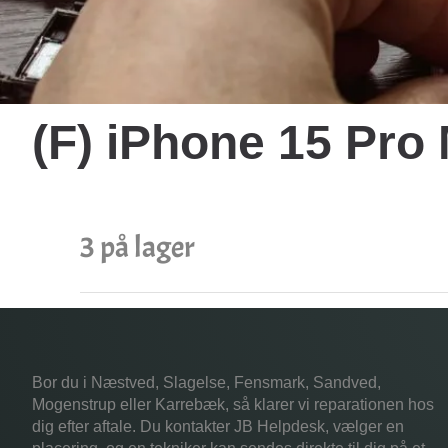
(F) iPhone 15 Pro
3 på lager
Bor du i Næstved, Slagelse, Fensmark, Sandved,
Mogenstrup eller Karrebæk, så klarer vi reparationen hos
dig efter aftale. Du kontakter JB Helpdesk, vælger en