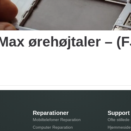
 Max ørehøjtaler –
Reparationer
Support
Mobiltelefoner Reparation
Ofte stilled
Computer Reparation
Hjemmeside