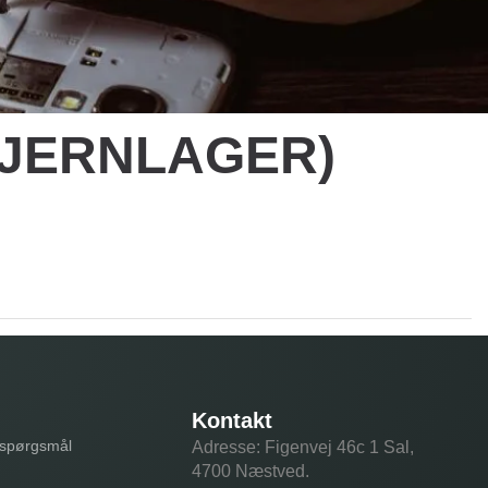
 (FJERNLAGER)
Kontakt
e spørgsmål
Adresse: Figenvej 46c 1 Sal,
4700 Næstved.