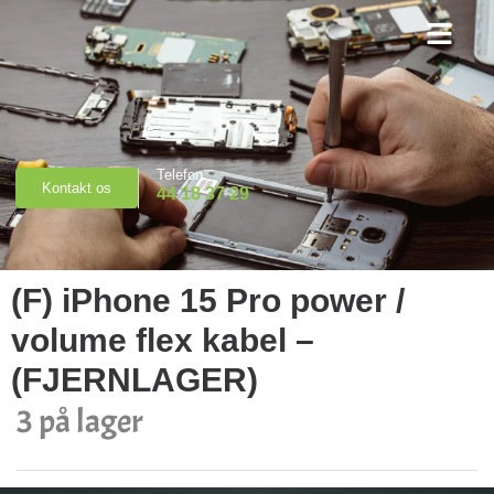
Priser & Booking
Telefon
Kontakt os
44 18 37 29
(F) iPhone 15 Pro power /
volume flex kabel –
(FJERNLAGER)
3 på lager