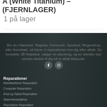
A (White Titanium) –
(FJERNLAGER)
1 på lager
Bor du i Næstved, Slagelse, Fensmark, Sandved, Mogenstrup
eller Karrebæk, så klarer vi reparationen hos dig efter aftale. Du
kontakter JB Helpdesk, vælger en placering, og en tekniker kan
sendes direkte til dig på et aftalt tidspunkt.
Reparationer
Mobiltelefoner Reparation
Computer Reparation
iPad og Tablet Reperation
Skærmbeskyttelse
PlayStation Reparation