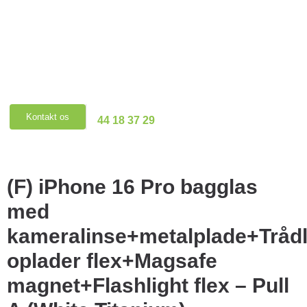
Priser & Booking
Telefon
Kontakt os
44 18 37 29
(F) iPhone 16 Pro bagglas
med
kameralinse+metalplade+Tråd
oplader flex+Magsafe
magnet+Flashlight flex – Pull