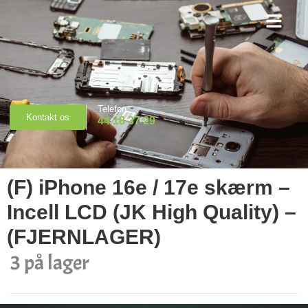
Priser & Booking
Telefon
Kontakt os
44 18 37 29
(F) iPhone 16e / 17e skærm –
Incell LCD (JK High Quality) –
(FJERNLAGER)
3 på lager