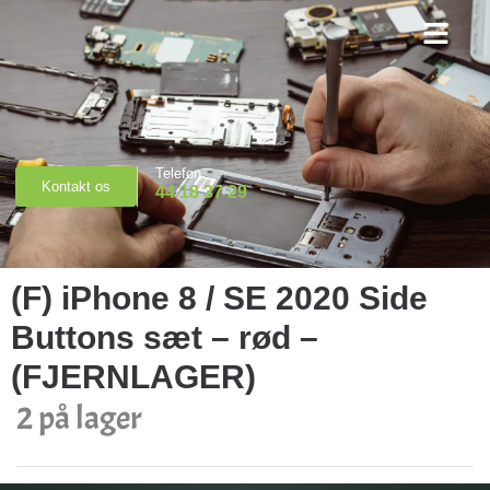
Priser & Booking
Telefon
Kontakt os
44 18 37 29
(F) iPhone 8 / SE 2020 Side
Buttons sæt – rød –
(FJERNLAGER)
2 på lager