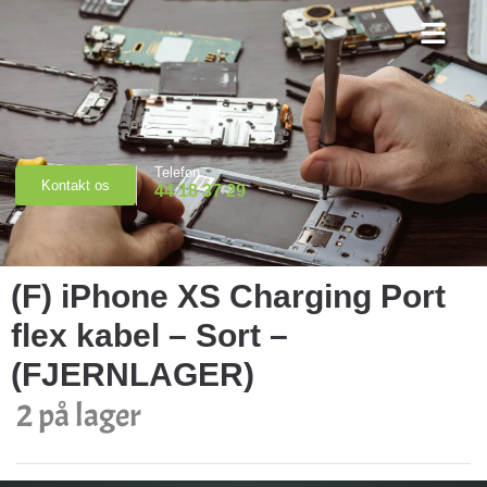
Priser & Booking
Telefon
Kontakt os
44 18 37 29
(F) iPhone XS Charging Port
flex kabel – Sort –
(FJERNLAGER)
2 på lager