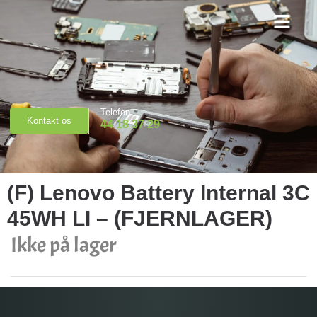
Priser & Booking
Telefon
Kontakt os
44 18 37 29
(F) Lenovo Battery Internal 3C
45WH LI – (FJERNLAGER)
Ikke på lager