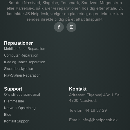
Bor du i Næstved, Slagelse, Fensmark, Sandved, Mogenstrup
eller Karrebæk, så klarer vi reparationen hos dig efter aftale. Du
kontakter JB Helpdesk, vælger en placering, og en tekniker kan
sendes direkte til dig på et aftalt tidspunkt.
Reparationer
Mobiltelefoner Reparation
Computer Reparation
iPad og Tablet Reperation
Skærmbeskyttelse
PlayStation Reparation
Support
Kontakt
Ofte stillede spørgsmål
Adresse: Figenvej 46c 1 Sal,
4700 Næstved.
Hjemmeside
Netværk Opsætning
Telefon:
44 18 37 29
Blog
Email:
info@jbhelpdesk.dk
Kontakt Support