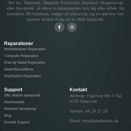
Bor du i Næstved, Slagelse, Fensmark, Sandved, Mogenstrup
eller Karrebæk, så klarer vi reparationen hos dig efter aftale. Du
kontakter JB Helpdesk, vælger en placering, og en tekniker kan
sendes direkte til dig på et aftalt tidspunkt.
Reparationer
Mobiltelefoner Reparation
Computer Reparation
iPad og Tablet Reperation
Skærmbeskyttelse
PlayStation Reparation
Support
Kontakt
Ofte stillede spørgsmål
Adresse: Figenvej 46c 1 Sal,
4700 Næstved.
Hjemmeside
Netværk Opsætning
Telefon:
44 18 37 29
Blog
Email:
info@jbhelpdesk.dk
Kontakt Support