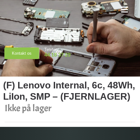
Priser & Booking
Telefon
Kontakt os
44 18 37 29
(F) Lenovo Internal, 6c, 48Wh,
LiIon, SMP – (FJERNLAGER)
Ikke på lager