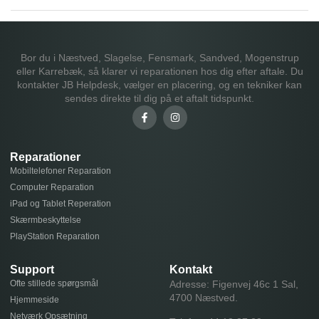
Bor du i Næstved, Slagelse, Fensmark, Sandved, Mogenstrup
eller Karrebæk, så klarer vi reparationen hos dig efter aftale. Du
kontakter JB Helpdesk, vælger en placering, og en tekniker kan
sendes direkte til dig på et aftalt tidspunkt.
Reparationer
Mobiltelefoner Reparation
Computer Reparation
iPad og Tablet Reperation
Skærmbeskyttelse
PlayStation Reparation
Support
Kontakt
Ofte stillede spørgsmål
Adresse: Figenvej 46c 1 Sal,
4700 Næstved.
Hjemmeside
Netværk Opsætning