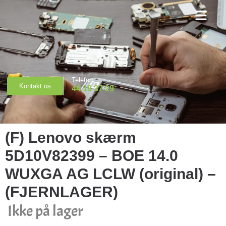
Priser & Booking
Telefon
Kontakt os
44 18 37 29
(F) Lenovo skærm
5D10V82399 – BOE 14.0
WUXGA AG LCLW (original) –
(FJERNLAGER)
Ikke på lager