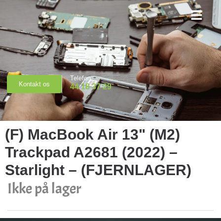
Priser & Booking
Telefon
Kontakt os
44 18 37 29
(F) MacBook Air 13" (M2)
Trackpad A2681 (2022) –
Starlight – (FJERNLAGER)
Ikke på lager