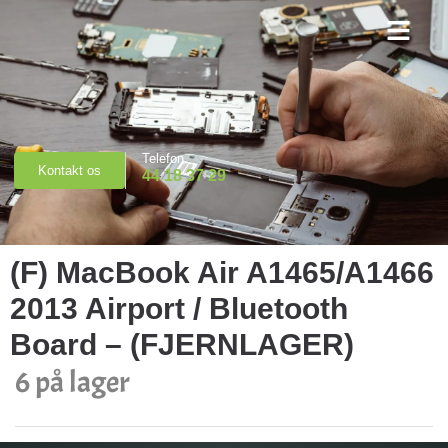
Priser & Booking
Telefon
Kontakt os
44 18 37 29
(F) MacBook Air A1465/A1466
2013 Airport / Bluetooth
Board – (FJERNLAGER)
6 på lager