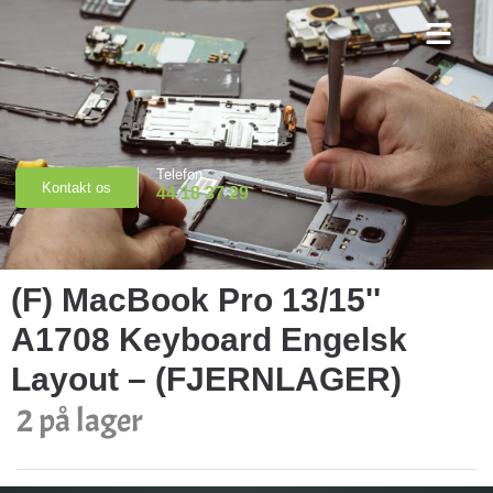
Priser & Booking
Telefon
Kontakt os
44 18 37 29
(F) MacBook Pro 13/15''
A1708 Keyboard Engelsk
Layout – (FJERNLAGER)
2 på lager