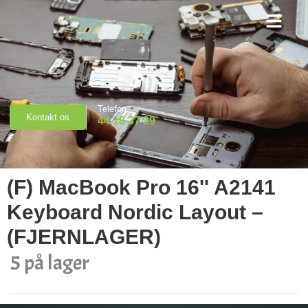
Priser & Booking
Telefon
Kontakt os
44 18 37 29
(F) MacBook Pro 16'' A2141
Keyboard Nordic Layout –
(FJERNLAGER)
5 på lager