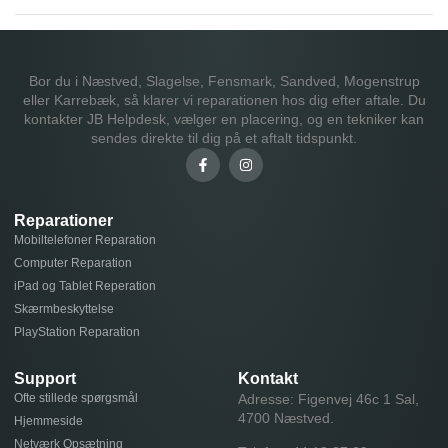
Bor du i Næstved, Slagelse, Fensmark, Sandved, Mogenstrup
eller Karrebæk, så klarer vi reparationen hos dig efter aftale. Du
kontakter JB Helpdesk, vælger en placering, og en tekniker kan
sendes direkte til dig på et aftalt tidspunkt.
Reparationer
Mobiltelefoner Reparation
Computer Reparation
iPad og Tablet Reperation
Skærmbeskyttelse
PlayStation Reparation
Support
Kontakt
Ofte stillede spørgsmål
Adresse: Figenvej 46c 1 Sal,
4700 Næstved.
Hjemmeside
Netværk Opsætning