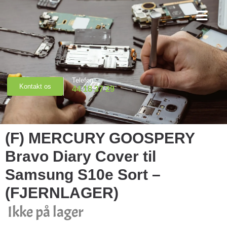
Priser & Booking
Telefon
Kontakt os
44 18 37 29
(F) MERCURY GOOSPERY
Bravo Diary Cover til
Samsung S10e Sort –
(FJERNLAGER)
Ikke på lager