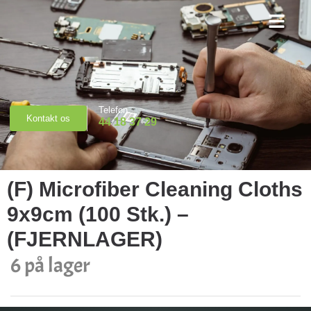
Priser & Booking
Telefon
Kontakt os
44 18 37 29
(F) Microfiber Cleaning Cloths
9x9cm (100 Stk.) –
(FJERNLAGER)
6 på lager