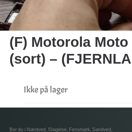
(F) Motorola Mot
(sort) – (FJERNL
Ikke på lager
Bor du i Næstved, Slagelse, Fensmark, Sandved,