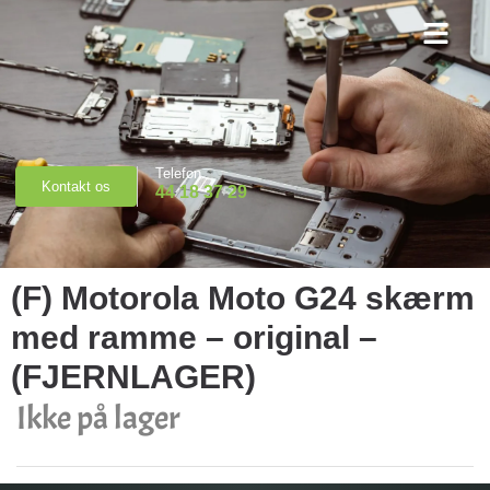
Priser & Booking
Telefon
Kontakt os
44 18 37 29
(F) Motorola Moto G24 skærm
med ramme – original –
(FJERNLAGER)
Ikke på lager