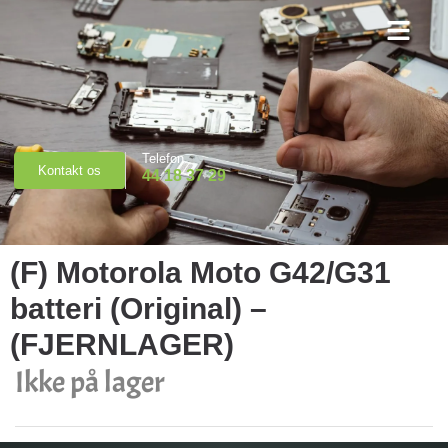
Priser & Booking
Telefon
Kontakt os
44 18 37 29
(F) Motorola Moto G42/G31
batteri (Original) –
(FJERNLAGER)
Ikke på lager