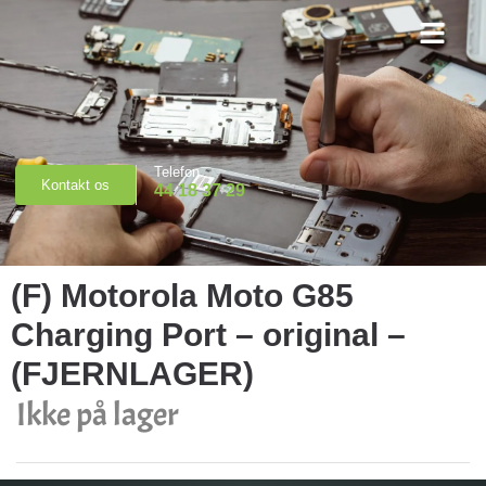
Priser & Booking
Telefon
Kontakt os
44 18 37 29
(F) Motorola Moto G85
Charging Port – original –
(FJERNLAGER)
Ikke på lager