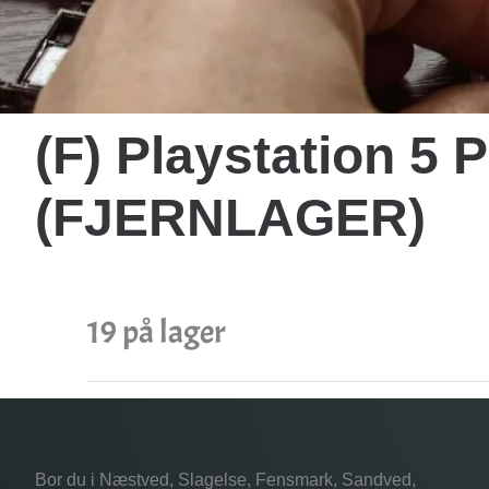
(F) Playstation 5 
(FJERNLAGER)
19 på lager
Bor du i Næstved, Slagelse, Fensmark, Sandved,