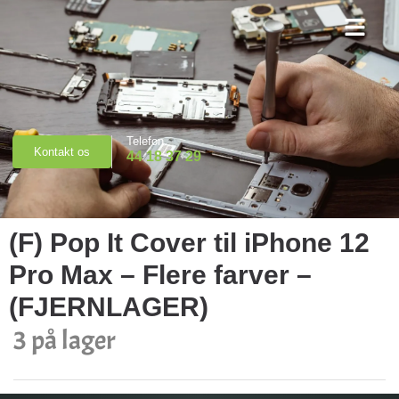
Priser & Booking
Telefon
Kontakt os
44 18 37 29
(F) Pop It Cover til iPhone 12
Pro Max – Flere farver –
(FJERNLAGER)
3 på lager