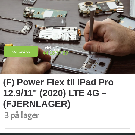
Priser & Booking
Telefon
Kontakt os
44 18 37 29
(F) Power Flex til iPad Pro
12.9/11" (2020) LTE 4G –
(FJERNLAGER)
3 på lager