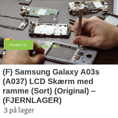
Priser & Booking
Telefon
Kontakt os
44 18 37 29
(F) Samsung Galaxy A03s
(A037) LCD Skærm med
ramme (Sort) (Original) –
(FJERNLAGER)
3 på lager