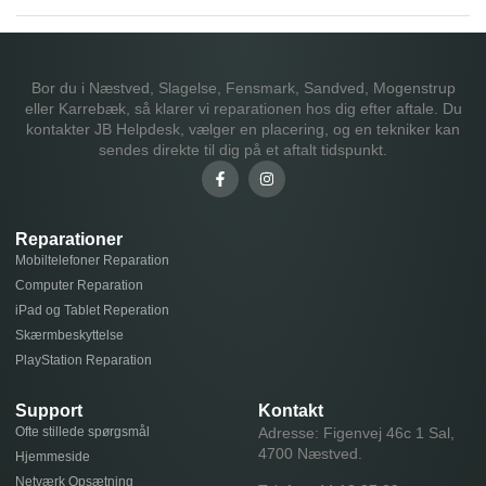
Bor du i Næstved, Slagelse, Fensmark, Sandved, Mogenstrup
eller Karrebæk, så klarer vi reparationen hos dig efter aftale. Du
kontakter JB Helpdesk, vælger en placering, og en tekniker kan
sendes direkte til dig på et aftalt tidspunkt.
Reparationer
Mobiltelefoner Reparation
Computer Reparation
iPad og Tablet Reperation
Skærmbeskyttelse
PlayStation Reparation
Support
Kontakt
Ofte stillede spørgsmål
Adresse: Figenvej 46c 1 Sal,
4700 Næstved.
Hjemmeside
Netværk Opsætning