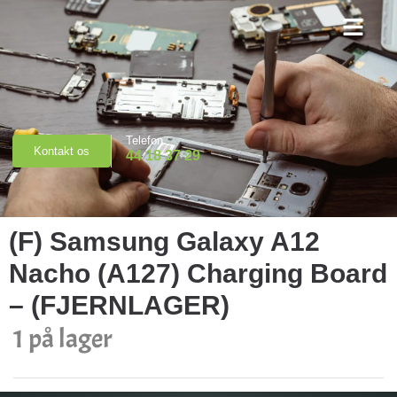
Priser & Booking
Telefon
Kontakt os
44 18 37 29
(F) Samsung Galaxy A12
Nacho (A127) Charging Board
– (FJERNLAGER)
1 på lager