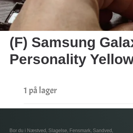
(F) Samsung Galax
Personality Yell
1 på lager
Bor du i Næstved, Slagelse, Fensmark, Sandved,