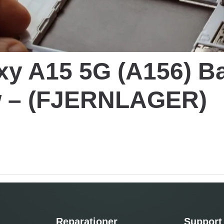
y A15 5G (A156) Ba
ow – (FJERNLAGER)
Reparationer
Support