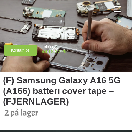
Priser & Booking
Telefon
Kontakt os
44 18 37 29
(F) Samsung Galaxy A16 5G
(A166) batteri cover tape –
(FJERNLAGER)
2 på lager