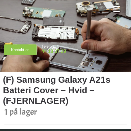
Priser & Booking
Telefon
Kontakt os
44 18 37 29
(F) Samsung Galaxy A21s
Batteri Cover – Hvid –
(FJERNLAGER)
1 på lager