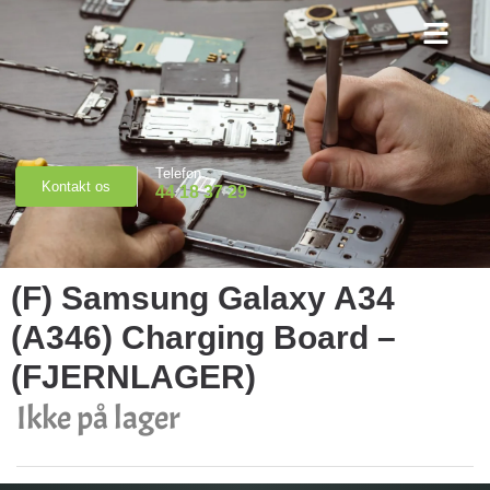
Priser & Booking
Telefon
Kontakt os
44 18 37 29
(F) Samsung Galaxy A34
(A346) Charging Board –
(FJERNLAGER)
Ikke på lager