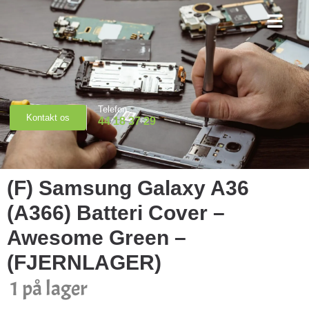
Priser & Booking
Telefon
Kontakt os
44 18 37 29
(F) Samsung Galaxy A36
(A366) Batteri Cover –
Awesome Green –
(FJERNLAGER)
1 på lager