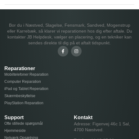
Bor du i Næstved, Slagelse, Fensmark, Sandved, Mogenstrup
eller Karrebæk, så klarer vi reparationen hos dig efter aftale. Du
kontakter JB Helpdesk, vælger en placering, og en tekniker kan
sendes direkte til dig på et aftalt tidspunkt.
Reparationer
Mobiltelefoner Reparation
Computer Reparation
iPad og Tablet Reperation
Skærmbeskyttelse
PlayStation Reparation
Support
Kontakt
Ofte stillede spørgsmål
Adresse: Figenvej 46c 1 Sal,
4700 Næstved.
Hjemmeside
Netværk Opsætning