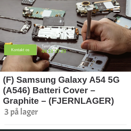
Priser & Booking
Telefon
Kontakt os
44 18 37 29
(F) Samsung Galaxy A54 5G
(A546) Batteri Cover –
Graphite – (FJERNLAGER)
3 på lager