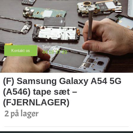
Priser & Booking
Telefon
Kontakt os
44 18 37 29
(F) Samsung Galaxy A54 5G
(A546) tape sæt –
(FJERNLAGER)
2 på lager