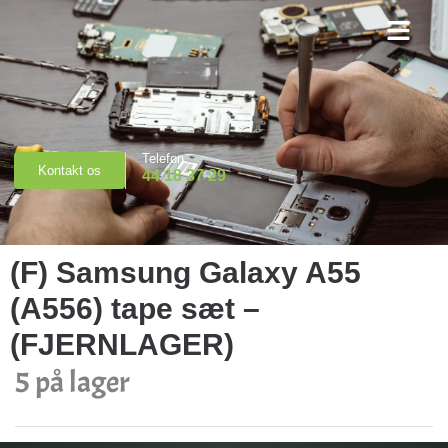
Priser & Booking
Telefon
Kontakt os
44 18 37 29
(F) Samsung Galaxy A55
(A556) tape sæt –
(FJERNLAGER)
5 på lager