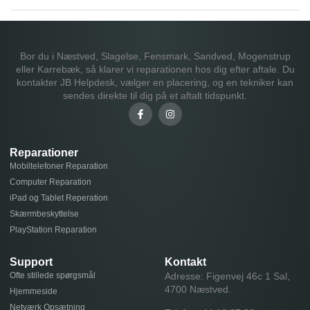
Bor du i Næstved, Slagelse, Fensmark, Sandved, Mogenstrup
eller Karrebæk, så klarer vi reparationen hos dig efter aftale. Du
kontakter JB Helpdesk, vælger en placering, og en tekniker kan
sendes direkte til dig på et aftalt tidspunkt.
Reparationer
Mobiltelefoner Reparation
Computer Reparation
iPad og Tablet Reperation
Skærmbeskyttelse
PlayStation Reparation
Support
Kontakt
Ofte stillede spørgsmål
Adresse: Figenvej 46c 1 Sal,
4700 Næstved.
Hjemmeside
Netværk Opsætning