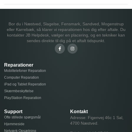
Bor du i Næstved, Slagelse, Fensmark, Sandved, Mogenstrup
eller Karrebæk, så klarer vi reparationen hos dig efter aftale. Du
kontakter JB Helpdesk, vælger en placering, og en tekniker kan
sendes direkte til dig på et aftalt tidspunkt.
Reparationer
Mobiltelefoner Reparation
Computer Reparation
iPad og Tablet Reperation
Skærmbeskyttelse
PlayStation Reparation
Support
Kontakt
Ofte stillede spørgsmål
Adresse: Figenvej 46c 1 Sal,
4700 Næstved.
Hjemmeside
Netværk Opsætning