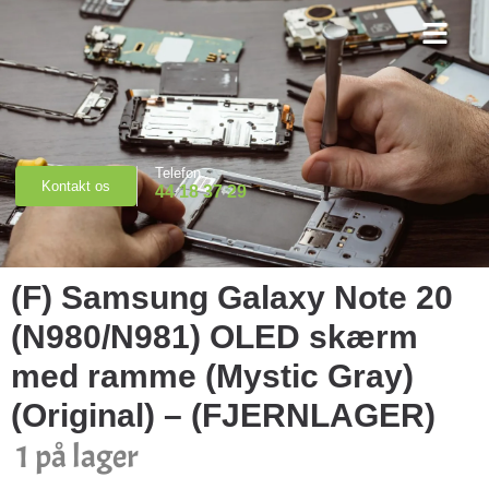
Priser & Booking
Telefon
Kontakt os
44 18 37 29
(F) Samsung Galaxy Note 20
(N980/N981) OLED skærm
med ramme (Mystic Gray)
(Original) – (FJERNLAGER)
1 på lager