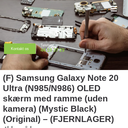
Priser & Booking
Telefon
Kontakt os
44 18 37 29
(F) Samsung Galaxy Note 20
Ultra (N985/N986) OLED
skærm med ramme (uden
kamera) (Mystic Black)
(Original) – (FJERNLAGER)