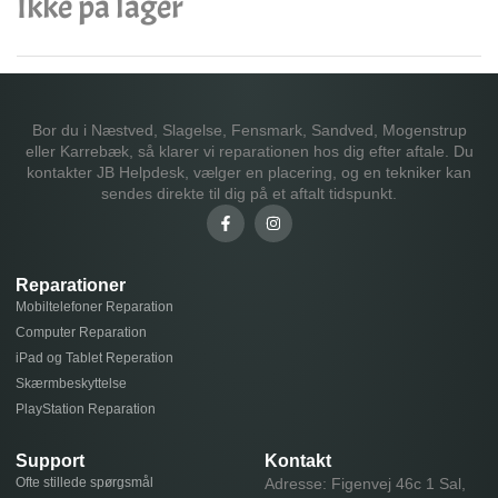
Ikke på lager
Bor du i Næstved, Slagelse, Fensmark, Sandved, Mogenstrup
eller Karrebæk, så klarer vi reparationen hos dig efter aftale. Du
kontakter JB Helpdesk, vælger en placering, og en tekniker kan
sendes direkte til dig på et aftalt tidspunkt.
Reparationer
Mobiltelefoner Reparation
Computer Reparation
iPad og Tablet Reperation
Skærmbeskyttelse
PlayStation Reparation
Support
Kontakt
Ofte stillede spørgsmål
Adresse: Figenvej 46c 1 Sal,