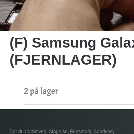
(F) Samsung Gala
(FJERNLAGER)
2 på lager
Bor du i Næstved, Slagelse, Fensmark, Sandved,