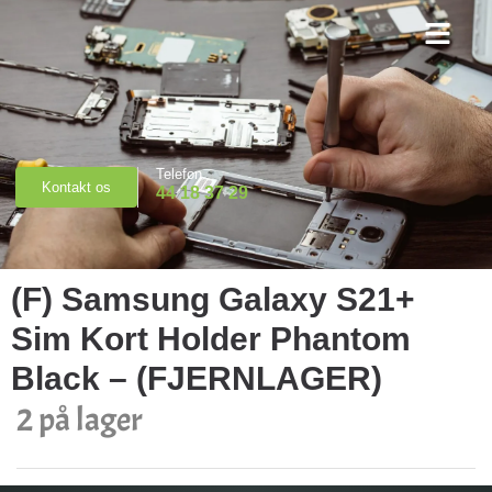
Priser & Booking
Telefon
Kontakt os
44 18 37 29
(F) Samsung Galaxy S21+
Sim Kort Holder Phantom
Black – (FJERNLAGER)
2 på lager