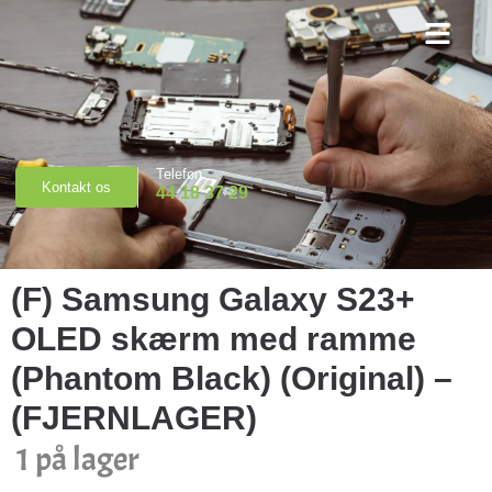
Priser & Booking
Telefon
Kontakt os
44 18 37 29
(F) Samsung Galaxy S23+
OLED skærm med ramme
(Phantom Black) (Original) –
(FJERNLAGER)
1 på lager