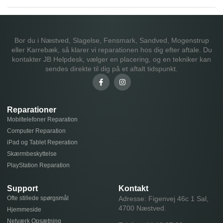
Bor du i Næstved, Slagelse, Fensmark, Sandved, Mogenstrup
eller Karrebæk, så klarer vi reparationen hos dig efter aftale. Du
kontakter JB Helpdesk, vælger en placering, og en tekniker kan
sendes direkte til dig på et aftalt tidspunkt.
Reparationer
Mobiltelefoner Reparation
Computer Reparation
iPad og Tablet Reperation
Skærmbeskyttelse
PlayStation Reparation
Support
Kontakt
Ofte stillede spørgsmål
Adresse: Figenvej 46c 1 Sal,
4700 Næstved.
Hjemmeside
Netværk Opsætning