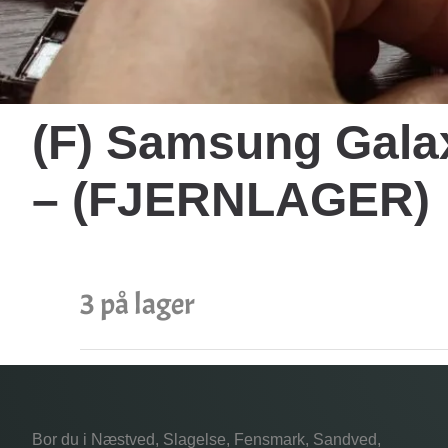
(F) Samsung Galax
– (FJERNLAGER)
3 på lager
Bor du i Næstved, Slagelse, Fensmark, Sandved,