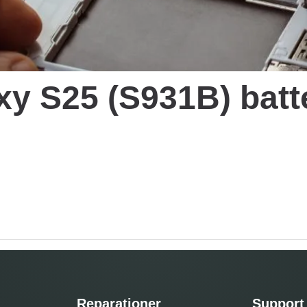
y S25 (S931B) batte
Reparationer
Support