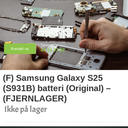
Priser & Booking
Telefon
Kontakt os
44 18 37 29
(F) Samsung Galaxy S25
(S931B) batteri (Original) –
(FJERNLAGER)
Ikke på lager