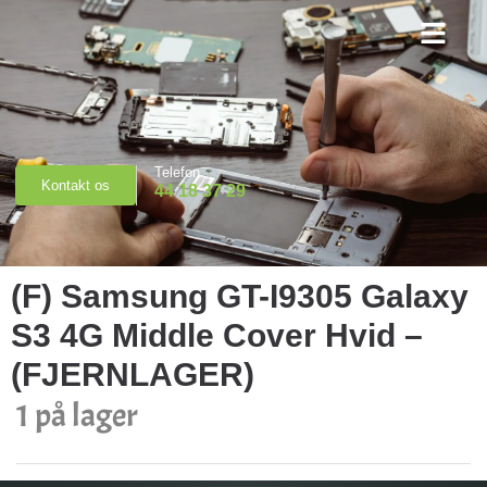
Priser & Booking
Telefon
Kontakt os
44 18 37 29
(F) Samsung GT-I9305 Galaxy
S3 4G Middle Cover Hvid –
(FJERNLAGER)
1 på lager