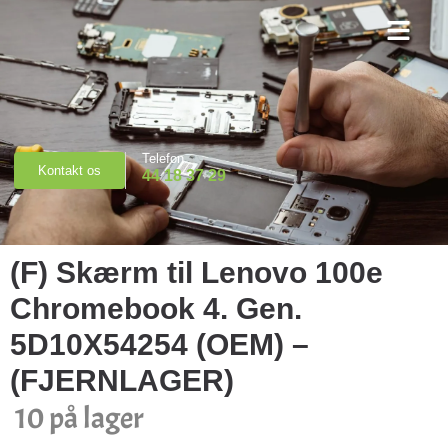
Priser & Booking
Telefon
Kontakt os
44 18 37 29
(F) Skærm til Lenovo 100e
Chromebook 4. Gen.
5D10X54254 (OEM) –
(FJERNLAGER)
10 på lager