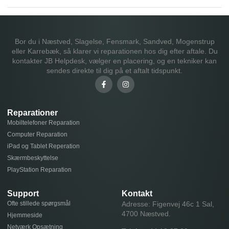
Bor du i Næstved, Slagelse, Fensmark, Sandved, Mogenstrup
eller Karrebæk, så klarer vi reparationen hos dig efter aftale. Du
kontakter JB Helpdesk, vælger en placering, og en tekniker kan
sendes direkte til dig på et aftalt tidspunkt.
Reparationer
Mobiltelefoner Reparation
Computer Reparation
iPad og Tablet Reperation
Skærmbeskyttelse
PlayStation Reparation
Support
Kontakt
Ofte stillede spørgsmål
Adresse: Figenvej 46c 1 Sal,
4700 Næstved.
Hjemmeside
Netværk Opsætning