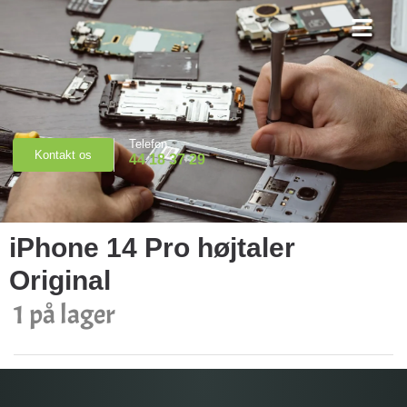
Priser & Booking
Telefon
Kontakt os
44 18 37 29
iPhone 14 Pro højtaler
Original
1 på lager