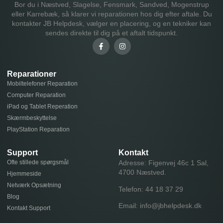
Bor du i Næstved, Slagelse, Fensmark, Sandved, Mogenstrup
eller Karrebæk, så klarer vi reparationen hos dig efter aftale. Du
kontakter JB Helpdesk, vælger en placering, og en tekniker kan
sendes direkte til dig på et aftalt tidspunkt.
Reparationer
Mobiltelefoner Reparation
Computer Reparation
iPad og Tablet Reperation
Skærmbeskyttelse
PlayStation Reparation
Support
Kontakt
Ofte stillede spørgsmål
Adresse: Figenvej 46c 1 Sal,
4700 Næstved.
Hjemmeside
Netværk Opsætning
Telefon:
44 18 37 29
Blog
Email:
info@jbhelpdesk.dk
Kontakt Support