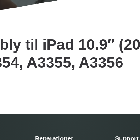
y til iPad 10.9″ (20
354, A3355, A3356
Reparationer
Support