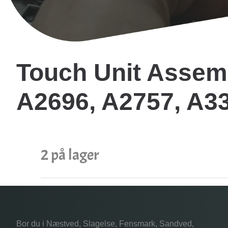
Touch Unit Assembl
A2696, A2757, A3
2 på lager
Bor du i Næstved, Slagelse, Fensmark, Sandved,