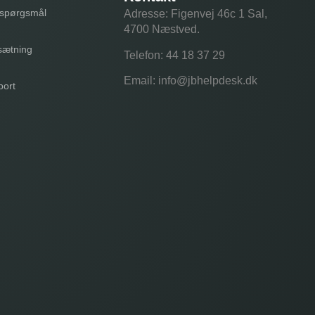
e spørgsmål
Adresse: Figenvej 46c 1 Sal,
4700 Næstved.
sætning
Telefon:
44 18 37 29
Email:
info@jbhelpdesk.dk
port